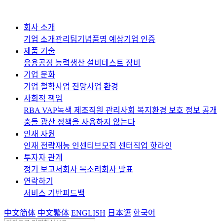
회사 소개
기업 소개
관리팀
기념품
명 예상
기업 인증
제품 기술
응용
공정 능력
생산 설비
테스트 장비
기업 문화
기업 철학
사업 전망
사업 환경
사회적 책임
RBA VAP
녹색 제조
직원 관리
사회 복지
환경 보호 정보 공개
충돌 광산 정책을 사용하지 않는다
인재 자원
인재 전략
재능 인센티브
모집 센터
직업 핫라인
투자자 관계
정기 보고서
회사 목소리
회사 발표
연락하기
서비스 기반
피드백
中文简体
中文繁体
ENGLISH
日本语
한국어