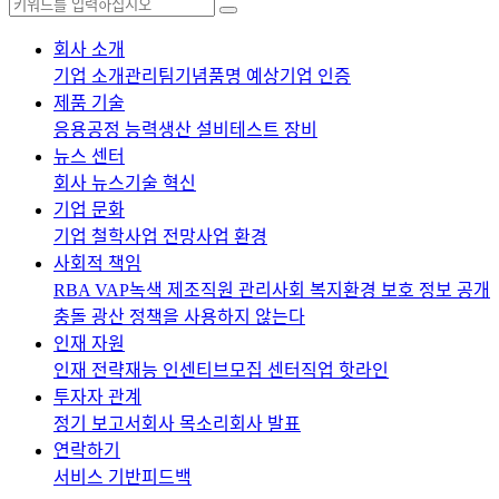
회사 소개
기업 소개
관리팀
기념품
명 예상
기업 인증
제품 기술
응용
공정 능력
생산 설비
테스트 장비
뉴스 센터
회사 뉴스
기술 혁신
기업 문화
기업 철학
사업 전망
사업 환경
사회적 책임
RBA VAP
녹색 제조
직원 관리
사회 복지
환경 보호 정보 공개
충돌 광산 정책을 사용하지 않는다
인재 자원
인재 전략
재능 인센티브
모집 센터
직업 핫라인
투자자 관계
정기 보고서
회사 목소리
회사 발표
연락하기
서비스 기반
피드백