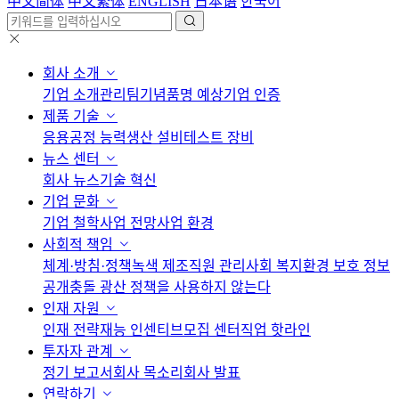
中文简体
中文繁体
ENGLISH
日本语
한국어
회사 소개
기업 소개
관리팀
기념품
명 예상
기업 인증
제품 기술
응용
공정 능력
생산 설비
테스트 장비
뉴스 센터
회사 뉴스
기술 혁신
기업 문화
기업 철학
사업 전망
사업 환경
사회적 책임
체계·방침·정책
녹색 제조
직원 관리
사회 복지
환경 보호 정보
공개
충돌 광산 정책을 사용하지 않는다
인재 자원
인재 전략
재능 인센티브
모집 센터
직업 핫라인
투자자 관계
정기 보고서
회사 목소리
회사 발표
연락하기