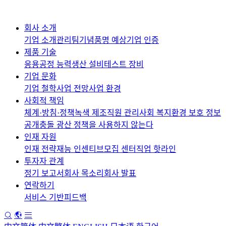
회사 소개
기업 소개
관리팀
기념품
명 예상
기업 인증
제품 기술
응용
공정 능력
생산 설비
테스트 장비
기업 문화
기업 철학
사업 전망
사업 환경
사회적 책임
체계·방침·정책
녹색 제조
직원 관리
사회 복지
환경 보호 정보
공개
충돌 광산 정책을 사용하지 않는다
인재 자원
인재 전략
재능 인센티브
모집 센터
직업 핫라인
투자자 관계
정기 보고서
회사 목소리
회사 발표
연락하기
서비스 기반
피드백