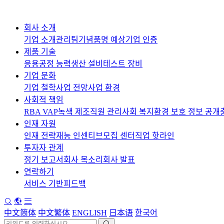
회사 소개
기업 소개
관리팀
기념품
명 예상
기업 인증
제품 기술
응용
공정 능력
생산 설비
테스트 장비
기업 문화
기업 철학
사업 전망
사업 환경
사회적 책임
RBA VAP
녹색 제조
직원 관리
사회 복지
환경 보호 정보 공개
인재 자원
인재 전략
재능 인센티브
모집 센터
직업 핫라인
투자자 관계
정기 보고서
회사 목소리
회사 발표
연락하기
서비스 기반
피드백
中文简体
中文繁体
ENGLISH
日本语
한국어