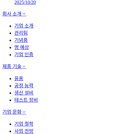
2025/10/20
회사 소개
기업 소개
관리팀
기념품
명 예상
기업 인증
제품 기술
응용
공정 능력
생산 설비
테스트 장비
기업 문화
기업 철학
사업 전망