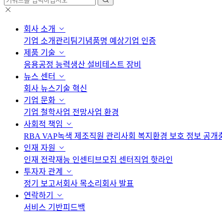
회사 소개
기업 소개
관리팀
기념품
명 예상
기업 인증
제품 기술
응용
공정 능력
생산 설비
테스트 장비
뉴스 센터
회사 뉴스
기술 혁신
기업 문화
기업 철학
사업 전망
사업 환경
사회적 책임
RBA VAP
녹색 제조
직원 관리
사회 복지
환경 보호 정보 공개
인재 자원
인재 전략
재능 인센티브
모집 센터
직업 핫라인
투자자 관계
정기 보고서
회사 목소리
회사 발표
연락하기
서비스 기반
피드백