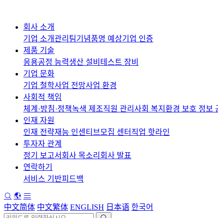
회사 소개
기업 소개
관리팀
기념품
명 예상
기업 인증
제품 기술
응용
공정 능력
생산 설비
테스트 장비
기업 문화
기업 철학
사업 전망
사업 환경
사회적 책임
체계·방침·정책
녹색 제조
직원 관리
사회 복지
환경 보호 정보 
인재 자원
인재 전략
재능 인센티브
모집 센터
직업 핫라인
투자자 관계
정기 보고서
회사 목소리
회사 발표
연락하기
서비스 기반
피드백
中文简体
中文繁体
ENGLISH
日本语
한국어