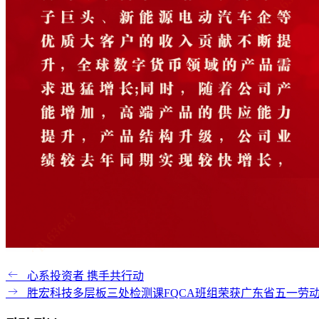
心系投资者 携手共行动
胜宏科技多层板三处检测课FQCA班组荣获广东省五一劳