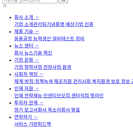
회사 소개
기업 소개
관리팀
기념품
명 예상
기업 인증
제품 기술
응용
공정 능력
생산 설비
테스트 장비
뉴스 센터
회사 뉴스
기술 혁신
기업 문화
기업 철학
사업 전망
사업 환경
사회적 책임
체계·방침·정책
녹색 제조
직원 관리
사회 복지
환경 보호 정보 
인재 자원
인재 전략
재능 인센티브
모집 센터
직업 핫라인
투자자 관계
정기 보고서
회사 목소리
회사 발표
연락하기
서비스 기반
피드백