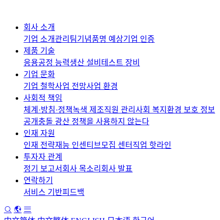
회사 소개
기업 소개
관리팀
기념품
명 예상
기업 인증
제품 기술
응용
공정 능력
생산 설비
테스트 장비
기업 문화
기업 철학
사업 전망
사업 환경
사회적 책임
체계·방침·정책
녹색 제조
직원 관리
사회 복지
환경 보호 정보
공개
충돌 광산 정책을 사용하지 않는다
인재 자원
인재 전략
재능 인센티브
모집 센터
직업 핫라인
투자자 관계
정기 보고서
회사 목소리
회사 발표
연락하기
서비스 기반
피드백