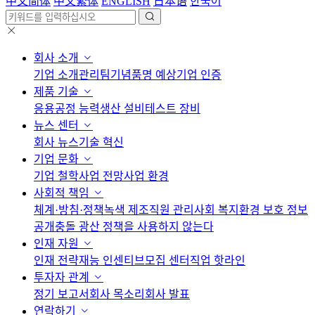
中文简体
中文繁体
ENGLISH
日本语
한국어
회사 소개
기업 소개
관리팀
기념품
명 예상
기업 인증
제품 기술
응용
공정 능력
생산 설비
테스트 장비
뉴스 센터
회사 뉴스
기술 혁신
기업 문화
기업 철학
사업 전망
사업 환경
사회적 책임
체계·방침·정책
녹색 제조
직원 관리
사회 복지
환경 보호 정보
공개
충돌 광산 정책을 사용하지 않는다
인재 자원
인재 전략
재능 인센티브
모집 센터
직업 핫라인
투자자 관계
정기 보고서
회사 목소리
회사 발표
연락하기