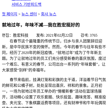
서비스 기반
피드백
첫 페이지
>
뉴스 센터
>
회사 뉴스
就地过年，年味不减—我在胜宏挺好的
편집：胜宏科技 发布:
2021年02月22日
검색:
3765
在春节这个最隆重的传统节日，归乡与亲人团聚辞旧迎
新，是中华民族不变的情怀。然而，今年的春节与往年有些不
同，经历了
2020年的新冠疫情，“就地过年”成为了牛年新主
题。为了让就地过年的员工们充分感受新春的喜庆氛围，度过
一个难忘、有意义的春节，公司出台一系列的“年味套餐”，让
大家感受“别样”的幸福年。
春节来临前，挂满灯笼和彩旗的主干道，洋溢着节日气氛
的鲜花和公橘子树，处处呈现出喜庆、祥和的景象。正月初
一，一场为就地过年员工举办的
“情暖新春”活动在篮球场展
开，活动精心设置了欢乐套圈、快乐投篮、趣味竞答、精准投
壶、夹元宝、下象棋赢话费等项目，还有财神爷和牛年玩偶现