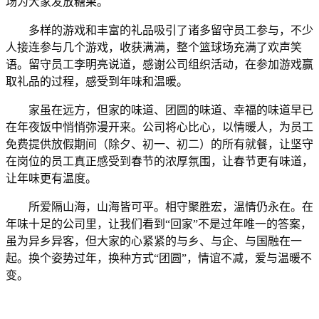
场为大家发放糖果。
多样的游戏和丰富的礼品吸引了诸多留守员工参与，不少
人接连参与几个游戏，收获满满，整个篮球场充满了欢声笑
语。留守员工李明亮说道，感谢公司组织活动，在参加游戏赢
取礼品的过程，感受到年味和温暖。
家虽在远方，但家的味道、团圆的味道、幸福的味道早已
在年夜饭中悄悄弥漫开来。
公司
将心比心，以情暖人，
为员工
免费
提供放假期间（除夕、初一、初二）的所有就餐
，让坚守
在岗位的员工真正感受到春节的浓厚氛围，
让春节更有味道，
让年味更有温度。
所爱隔山海，山海皆可平。相守聚
胜宏
，温情仍永在。在
年味十足的公司里
，让我们看到
“回家”不是过年唯一的答案，
虽为异乡异客，但大家的心紧紧的与乡、与企、与国融在一
起。换个姿势过年，换种方式“团圆”，
情谊
不减，爱与温暖不
变。