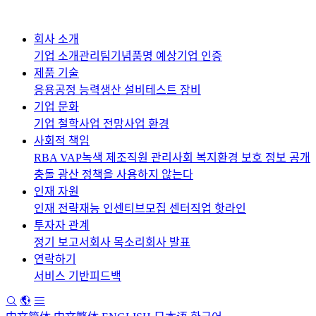
회사 소개
기업 소개
관리팀
기념품
명 예상
기업 인증
제품 기술
응용
공정 능력
생산 설비
테스트 장비
기업 문화
기업 철학
사업 전망
사업 환경
사회적 책임
RBA VAP
녹색 제조
직원 관리
사회 복지
환경 보호 정보 공개
충돌 광산 정책을 사용하지 않는다
인재 자원
인재 전략
재능 인센티브
모집 센터
직업 핫라인
투자자 관계
정기 보고서
회사 목소리
회사 발표
연락하기
서비스 기반
피드백