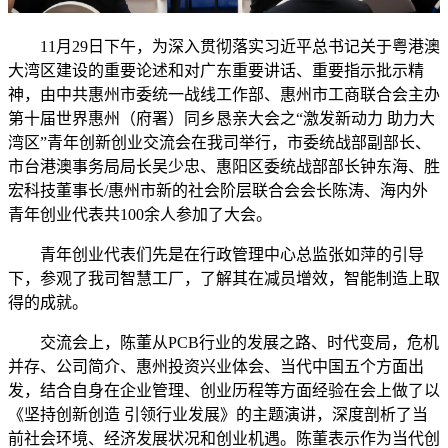
11月29日下午，为深入贯彻落实习近平总书记关于粤港澳
大湾区建设的重要论述和对广东重要讲话、重要指示批示精
神，由中共惠州市委统一战线工作部、惠州市工商联合会主办
第十届世界惠州（府署）同乡恳亲大会之“激发新动力 助力大
湾区”青年创新创业交流会在我司举行，市委统战部副部长、
市台港澳事务局局长吴少忠、惠阳区委统战部部长钟东海、胜
宏科技董事长/惠州市新的社会阶层联合会会长陈涛、海内外
青年创业代表共100余人参加了大会。
青年创业代表们先是在行政管理中心总监张如萍的引导
下，参观了我司智慧工厂，了解其在减员增效，智能制造上取
得的成就。
交流会上，陈董从PCB行业的发展之路、时代变局，危机
并存、公司简介、惠州投资兴业体会、当代中国五个方面出
发，结合自身在企业管理、创业历程等方面经验在会上做了以
《坚持创新创造 引领行业发展》的主题演讲，深度剖析了当
前社会环境、经济发展状况和创业机遇。陈董表示作为当代创