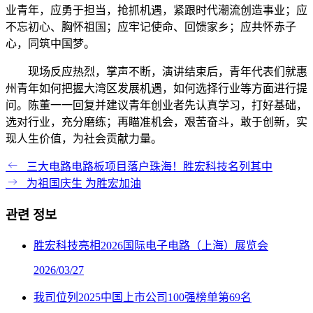
业青年，应勇于担当，抢抓机遇，紧跟时代潮流创造事业；应
不忘初心、胸怀祖国；应牢记使命、回馈家乡；应共怀赤子
心，同筑中国梦。
现场反应热烈，掌声不断，演讲结束后，青年代表们就惠
州青年如何把握大湾区发展机遇，如何选择行业等方面进行提
问。陈董一一回复并建议青年创业者先认真学习，打好基础，
选对行业，充分磨练；再瞄准机会，艰苦奋斗，敢于创新，实
现人生价值，为社会贡献力量。
三大电路电路板项目落户珠海！胜宏科技名列其中
为祖国庆生 为胜宏加油
관련 정보
胜宏科技亮相2026国际电子电路（上海）展览会
2026/03/27
我司位列2025中国上市公司100强榜单第69名