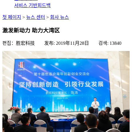
서비스 기반
피드백
첫 페이지
>
뉴스 센터
>
회사 뉴스
激发新动力 助力大湾区
편집：胜宏科技 发布:
2019年11月28日
검색:
13840