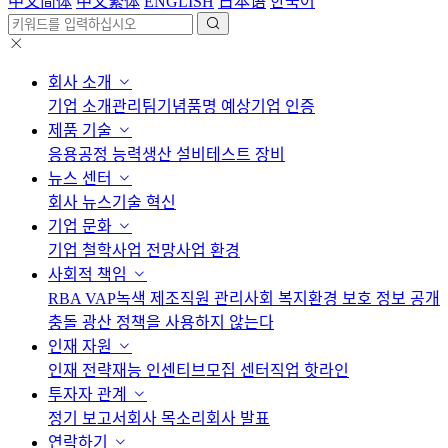
中文简体
中文繁体
ENGLISH
日本语
한국어
회사 소개
기업 소개
관리팀
기념품
명 예상
기업 인증
제품 기술
응용
공정 능력
생산 설비
테스트 장비
뉴스 센터
회사 뉴스
기술 혁신
기업 문화
기업 철학
사업 전망
사업 환경
사회적 책임
RBA VAP
녹색 제조
직원 관리
사회 복지
환경 보호 정보 공개
충돌 광산 정책을 사용하지 않는다
인재 자원
인재 전략
재능 인센티브
모집 센터
직업 핫라인
투자자 관계
정기 보고서
회사 목소리
회사 발표
연락하기